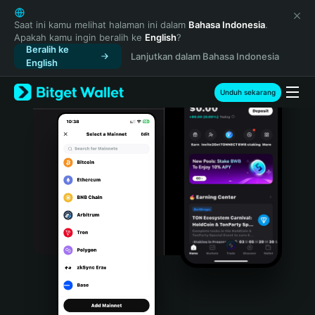
English
日本語
Saat ini kamu melihat halaman ini dalam
Bahasa Indonesia
.
Apakah kamu ingin beralih ke
English
?
Tiếng Việt
Beralih ke
Lanjutkan dalam Bahasa Indonesia
Русский
English
Español (Latinoamérica)
Türkçe
Unduh sekarang
Italiano
Français
Deutsch
简体中文
繁體中文
Português (Portugal)
Bahasa Indonesia
ภาษาไทย
हिन्दी
বাংলা
Español
Português (Brasil)
Español (Argentina)