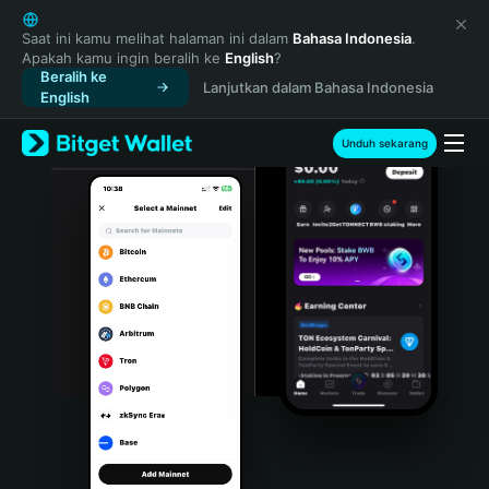
English
日本語
Saat ini kamu melihat halaman ini dalam
Bahasa Indonesia
.
Apakah kamu ingin beralih ke
English
?
Tiếng Việt
Beralih ke
Lanjutkan dalam Bahasa Indonesia
Русский
English
Español (Latinoamérica)
Türkçe
Unduh sekarang
Italiano
Français
Deutsch
简体中文
繁體中文
Português (Portugal)
Bahasa Indonesia
ภาษาไทย
हिन्दी
বাংলা
Español
Português (Brasil)
Español (Argentina)