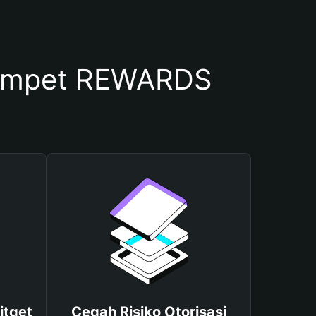
ompet REWARDS
itget
Cegah Risiko Otorisasi