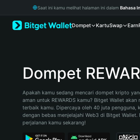
English
Saat ini kamu melihat halaman ini dalam
Bahasa I
日本語
Tiếng Việt
Dompet
Kartu
Swap
Earn
Русский
Español (Latinoamérica)
Türkçe
Italiano
Français
Deutsch
Dompet REWA
简体中文
繁體中文
Português (Portugal)
Apakah kamu sedang mencari dompet kripto yang
Bahasa Indonesia
aman untuk REWARDS kamu? Bitget Wallet akan me
ภาษาไทย
terbaik kamu. Dipercaya oleh 40 juta pengguna, 
हिन्दी
dengan bebas menjelajahi Web3 di Bitget Wallet. M
বাংলা
perjalanan kamu sekarang!
Español
Português (Brasil)
Español (Argentina)