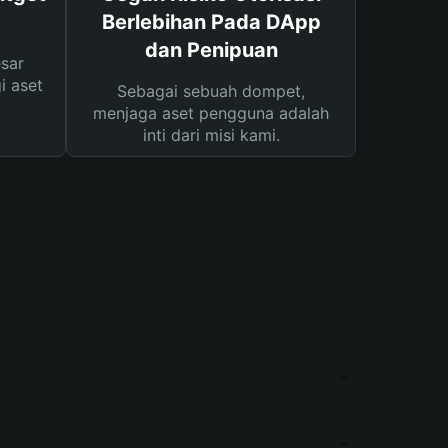
Berlebihan Pada DApp
dan Penipuan
sar
i aset
Sebagai sebuah dompet,
menjaga aset pengguna adalah
inti dari misi kami.