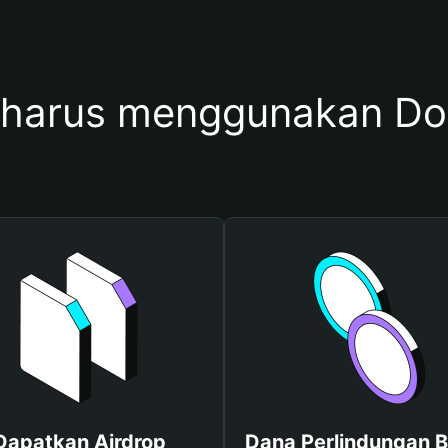
 harus menggunakan D
Dapatkan Airdrop
Dana Perlindungan B