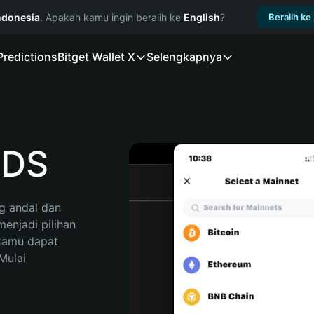
ndonesia
. Apakah kamu ingin beralih ke
English
?
Beralih ke
Predictions
Bitget Wallet X
Selengkapnya
RDS
 andal dan 
njadi pilihan 
kamu dapat 
ulai 