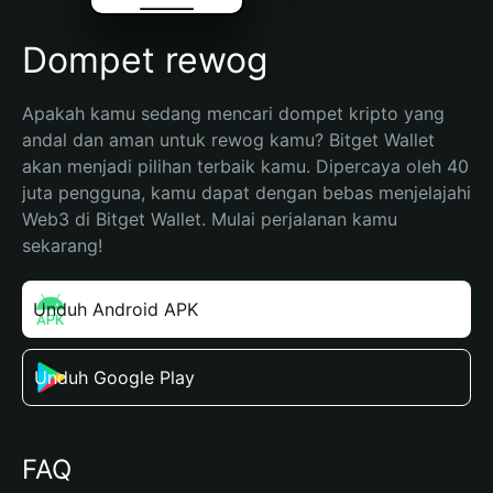
Dompet rewog
Apakah kamu sedang mencari dompet kripto yang 
andal dan aman untuk rewog kamu? Bitget Wallet 
akan menjadi pilihan terbaik kamu. Dipercaya oleh 40 
juta pengguna, kamu dapat dengan bebas menjelajahi 
Web3 di Bitget Wallet. Mulai perjalanan kamu 
sekarang!
Unduh Android APK
Unduh Google Play
FAQ