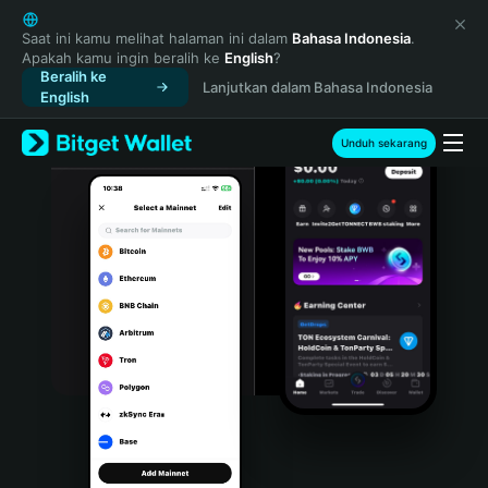
English
日本語
Saat ini kamu melihat halaman ini dalam
Bahasa Indonesia
.
Apakah kamu ingin beralih ke
English
?
Tiếng Việt
Beralih ke
Lanjutkan dalam Bahasa Indonesia
Русский
English
Español (Latinoamérica)
Türkçe
Unduh sekarang
Italiano
Français
Deutsch
简体中文
繁體中文
Português (Portugal)
Bahasa Indonesia
ภาษาไทย
हिन्दी
বাংলা
Español
Português (Brasil)
Español (Argentina)