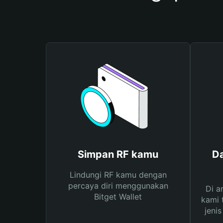
Simpan RF kamu
Da
Lindungi RF kamu dengan
percaya diri menggunakan
Di a
Bitget Wallet
kami 
jeni