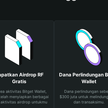
patkan Airdrop RF
Dana Perlindungan B
Gratis
Wallet
rea aktivitas Bitget Wallet,
Dana perlindungan sebe
telah menyiapkan berbagai
$300 juta untuk melindung
s aktivitas airdrop untukmu
dan transaksimu.