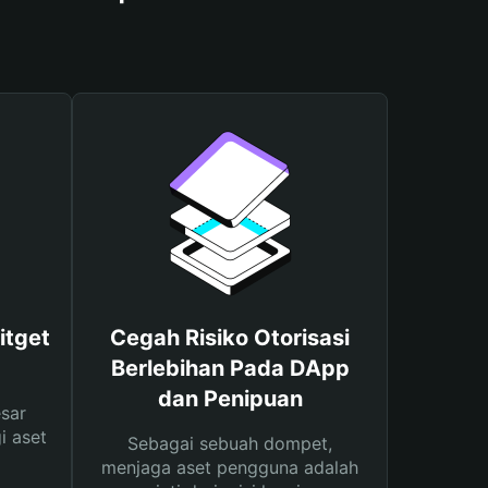
itget
Cegah Risiko Otorisasi
Berlebihan Pada DApp
dan Penipuan
sar
i aset
Sebagai sebuah dompet,
menjaga aset pengguna adalah