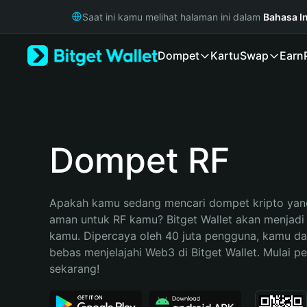
English
Saat ini kamu melihat halaman ini dalam
Bahasa I
日本語
Tiếng Việt
Dompet
Kartu
Swap
Earn
Русский
Español (Latinoamérica)
Türkçe
Italiano
Français
Deutsch
Dompet RF
简体中文
繁體中文
Português (Portugal)
Apakah kamu sedang mencari dompet kripto yang
Bahasa Indonesia
aman untuk RF kamu? Bitget Wallet akan menjadi p
ภาษาไทย
kamu. Dipercaya oleh 40 juta pengguna, kamu da
हिन्दी
bebas menjelajahi Web3 di Bitget Wallet. Mulai pe
বাংলা
sekarang!
Español
Português (Brasil)
Español (Argentina)