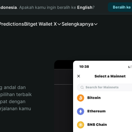
ndonesia
. Apakah kamu ingin beralih ke
English
?
Beralih ke
Predictions
Bitget Wallet X
Selengkapnya
 andal dan 
ilihan terbaik 
pat dengan 
rjalanan kamu 