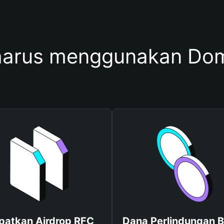
arus menggunakan Do
patkan Airdrop RFC
Dana Perlindungan B