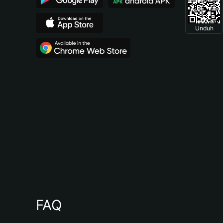
Unduh
FAQ