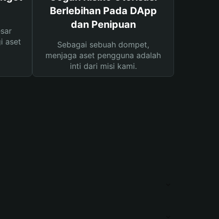
Berlebihan Pada DApp
dan Penipuan
sar
i aset
Sebagai sebuah dompet,
menjaga aset pengguna adalah
inti dari misi kami.