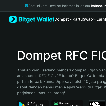
English
Saat ini kamu melihat halaman ini dalam
Bahasa I
日本語
Tiếng Việt
Dompet
Kartu
Swap
Earn
Русский
Español (Latinoamérica)
Türkçe
Italiano
Français
Deutsch
Dompet RFC FI
简体中文
繁體中文
Português (Portugal)
Apakah kamu sedang mencari dompet kripto yang
Bahasa Indonesia
aman untuk RFC FIGURE kamu? Bitget Wallet akan
ภาษาไทย
pilihan terbaik kamu. Dipercaya oleh 40 juta pen
हिन्दी
dapat dengan bebas menjelajahi Web3 di Bitget Wa
বাংলা
perjalanan kamu sekarang!
Español
Português (Brasil)
Español (Argentina)