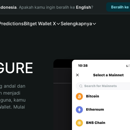
ndonesia
. Apakah kamu ingin beralih ke
English
?
Beralih ke
Predictions
Bitget Wallet X
Selengkapnya
GURE
 andal dan 
 menjadi 
gguna, kamu 
llet. Mulai 