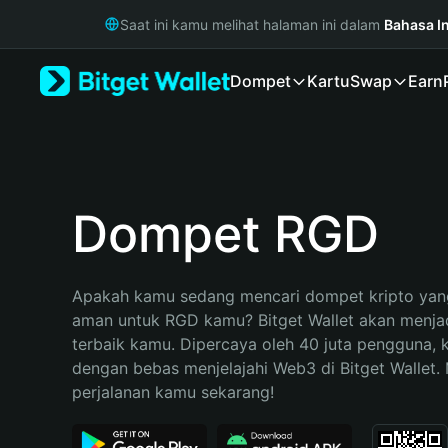
English
Saat ini kamu melihat halaman ini dalam
Bahasa I
日本語
Tiếng Việt
Dompet
Kartu
Swap
Earn
Русский
Español (Latinoamérica)
Türkçe
Italiano
Français
Deutsch
Dompet RGD
简体中文
繁體中文
Português (Portugal)
Apakah kamu sedang mencari dompet kripto yang
Bahasa Indonesia
aman untuk RGD kamu? Bitget Wallet akan menjadi
ภาษาไทย
terbaik kamu. Dipercaya oleh 40 juta pengguna, 
हिन्दी
dengan bebas menjelajahi Web3 di Bitget Wallet. M
বাংলা
perjalanan kamu sekarang!
Español
Português (Brasil)
Español (Argentina)