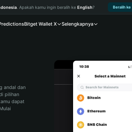
ndonesia
. Apakah kamu ingin beralih ke
English
?
Beralih ke
Predictions
Bitget Wallet X
Selengkapnya
 andal dan 
 pilihan 
kamu dapat 
ulai 