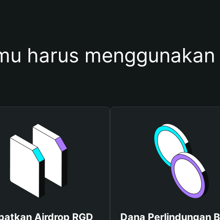
mu harus menggunakan
patkan Airdrop RGD
Dana Perlindungan B