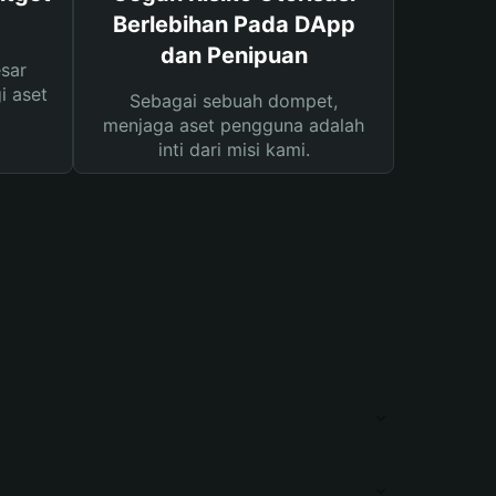
Berlebihan Pada DApp
dan Penipuan
sar
i aset
Sebagai sebuah dompet,
menjaga aset pengguna adalah
inti dari misi kami.