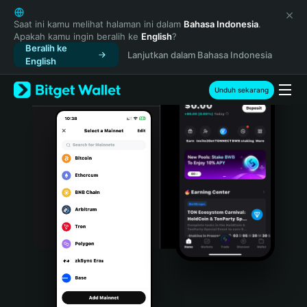
English
日本語
Saat ini kamu melihat halaman ini dalam
Bahasa Indonesia
.
Apakah kamu ingin beralih ke
English
?
Tiếng Việt
Beralih ke
Lanjutkan dalam Bahasa Indonesia
Русский
English
Español (Latinoamérica)
Türkçe
Unduh sekarang
Italiano
Français
Deutsch
简体中文
繁體中文
Português (Portugal)
Bahasa Indonesia
ภาษาไทย
हिन्दी
বাংলা
Español
Português (Brasil)
Español (Argentina)