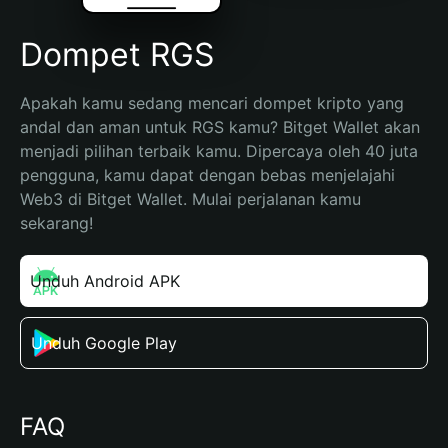
Dompet RGS
Apakah kamu sedang mencari dompet kripto yang 
andal dan aman untuk RGS kamu? Bitget Wallet akan 
menjadi pilihan terbaik kamu. Dipercaya oleh 40 juta 
pengguna, kamu dapat dengan bebas menjelajahi 
Web3 di Bitget Wallet. Mulai perjalanan kamu 
sekarang!
Unduh Android APK
Unduh Google Play
FAQ