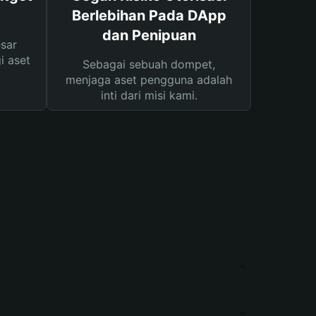
Berlebihan Pada DApp
dan Penipuan
sar
i aset
Sebagai sebuah dompet,
menjaga aset pengguna adalah
inti dari misi kami.