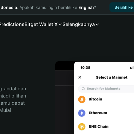
ndonesia
. Apakah kamu ingin beralih ke
English
?
Beralih ke
Predictions
Bitget Wallet X
Selengkapnya
N
 andal dan 
adi pilihan 
kamu dapat 
ulai 