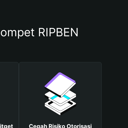
Dompet RIPBEN
itget
Cegah Risiko Otorisasi