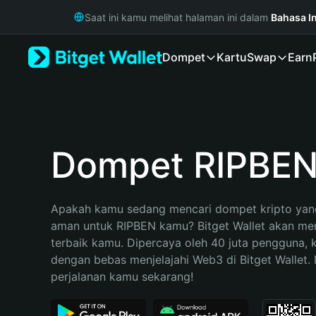
English
Saat ini kamu melihat halaman ini dalam
Bahasa I
日本語
Tiếng Việt
Dompet
Kartu
Swap
Earn
Русский
Español (Latinoamérica)
Türkçe
Italiano
Français
Deutsch
Dompet RIPBE
简体中文
繁體中文
Português (Portugal)
Apakah kamu sedang mencari dompet kripto yang
Bahasa Indonesia
aman untuk RIPBEN kamu? Bitget Wallet akan menj
ภาษาไทย
terbaik kamu. Dipercaya oleh 40 juta pengguna, 
हिन्दी
dengan bebas menjelajahi Web3 di Bitget Wallet. M
বাংলা
perjalanan kamu sekarang!
Español
Português (Brasil)
Español (Argentina)