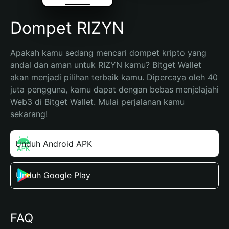
Dompet RIZYN
Apakah kamu sedang mencari dompet kripto yang 
andal dan aman untuk RIZYN kamu? Bitget Wallet 
akan menjadi pilihan terbaik kamu. Dipercaya oleh 40 
juta pengguna, kamu dapat dengan bebas menjelajahi 
Web3 di Bitget Wallet. Mulai perjalanan kamu 
sekarang!
Unduh Android APK
Unduh Google Play
FAQ