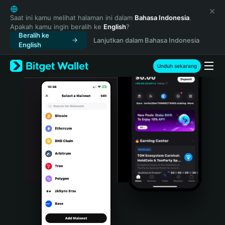
English
日本語
Saat ini kamu melihat halaman ini dalam
Bahasa Indonesia
.
Apakah kamu ingin beralih ke
English
?
Tiếng Việt
Beralih ke
Lanjutkan dalam Bahasa Indonesia
Русский
English
Español (Latinoamérica)
Türkçe
Unduh sekarang
Italiano
Français
Deutsch
简体中文
繁體中文
Português (Portugal)
Bahasa Indonesia
ภาษาไทย
हिन्दी
বাংলা
Español
Português (Brasil)
Español (Argentina)