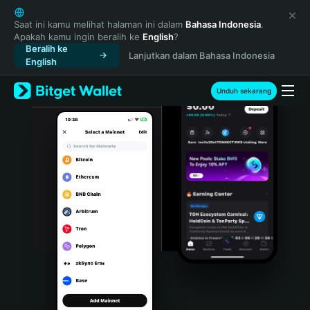
English
日本語
Saat ini kamu melihat halaman ini dalam
Bahasa Indonesia
.
Apakah kamu ingin beralih ke
English
?
Tiếng Việt
Beralih ke
Lanjutkan dalam Bahasa Indonesia
Русский
English
Español (Latinoamérica)
Türkçe
Unduh sekarang
Italiano
Français
Deutsch
简体中文
繁體中文
Português (Portugal)
Bahasa Indonesia
ภาษาไทย
हिन्दी
বাংলা
Español
Português (Brasil)
Español (Argentina)