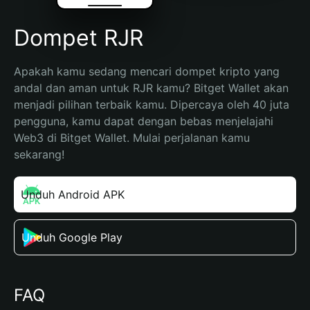
Dompet RJR
Apakah kamu sedang mencari dompet kripto yang 
andal dan aman untuk RJR kamu? Bitget Wallet akan 
menjadi pilihan terbaik kamu. Dipercaya oleh 40 juta 
pengguna, kamu dapat dengan bebas menjelajahi 
Web3 di Bitget Wallet. Mulai perjalanan kamu 
sekarang!
Unduh Android APK
Unduh Google Play
FAQ