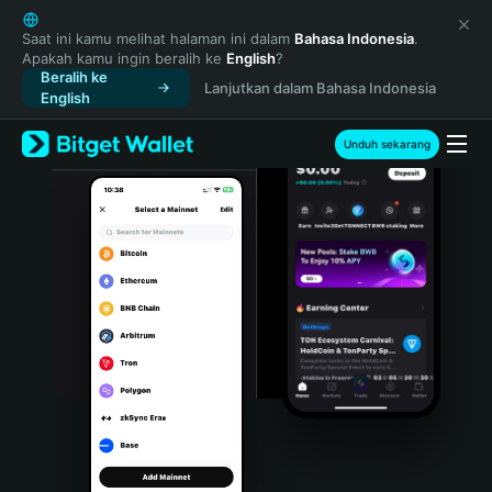
English
日本語
Saat ini kamu melihat halaman ini dalam
Bahasa Indonesia
.
Apakah kamu ingin beralih ke
English
?
Tiếng Việt
Beralih ke
Lanjutkan dalam Bahasa Indonesia
Русский
English
Español (Latinoamérica)
Türkçe
Unduh sekarang
Italiano
Français
Deutsch
简体中文
繁體中文
Português (Portugal)
Bahasa Indonesia
ภาษาไทย
हिन्दी
বাংলা
Español
Português (Brasil)
Español (Argentina)