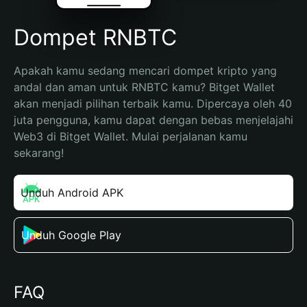
Dompet RNBTC
Apakah kamu sedang mencari dompet kripto yang 
andal dan aman untuk RNBTC kamu? Bitget Wallet 
akan menjadi pilihan terbaik kamu. Dipercaya oleh 40 
juta pengguna, kamu dapat dengan bebas menjelajahi 
Web3 di Bitget Wallet. Mulai perjalanan kamu 
sekarang!
Unduh Android APK
Unduh Google Play
FAQ