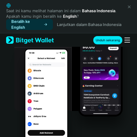
English
日本語
Saat ini kamu melihat halaman ini dalam
Bahasa Indonesia
.
Apakah kamu ingin beralih ke
English
?
Tiếng Việt
Beralih ke
Lanjutkan dalam Bahasa Indonesia
Русский
English
Español (Latinoamérica)
Türkçe
Unduh sekarang
Italiano
Français
Deutsch
简体中文
繁體中文
Português (Portugal)
Bahasa Indonesia
ภาษาไทย
हिन्दी
বাংলা
Español
Português (Brasil)
Español (Argentina)