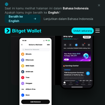
English
日本語
Saat ini kamu melihat halaman ini dalam
Bahasa Indonesia
.
Apakah kamu ingin beralih ke
English
?
Tiếng Việt
Beralih ke
Lanjutkan dalam Bahasa Indonesia
Русский
English
Español (Latinoamérica)
Türkçe
Unduh sekarang
Italiano
Français
Deutsch
简体中文
繁體中文
Português (Portugal)
Bahasa Indonesia
ภาษาไทย
हिन्दी
বাংলা
Español
Português (Brasil)
Español (Argentina)