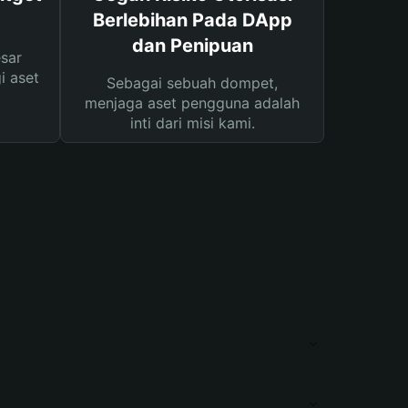
Berlebihan Pada DApp
dan Penipuan
sar
i aset
Sebagai sebuah dompet,
menjaga aset pengguna adalah
inti dari misi kami.