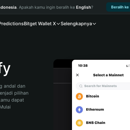
ndonesia
. Apakah kamu ingin beralih ke
English
?
Beralih ke
Predictions
Bitget Wallet X
Selengkapnya
fy
 andal dan 
jadi pilihan 
kamu dapat 
ulai 