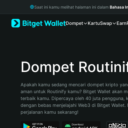
English
Saat ini kamu melihat halaman ini dalam
Bahasa I
日本語
Tiếng Việt
Dompet
Kartu
Swap
Earn
Русский
Español (Latinoamérica)
Türkçe
Italiano
Français
Deutsch
Dompet Routini
简体中文
繁體中文
Português (Portugal)
Apakah kamu sedang mencari dompet kripto yang
Bahasa Indonesia
aman untuk Routinify kamu? Bitget Wallet akan men
ภาษาไทย
terbaik kamu. Dipercaya oleh 40 juta pengguna, 
हिन्दी
dengan bebas menjelajahi Web3 di Bitget Wallet. M
বাংলা
perjalanan kamu sekarang!
Español
Português (Brasil)
Español (Argentina)