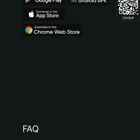
Unduh
FAQ