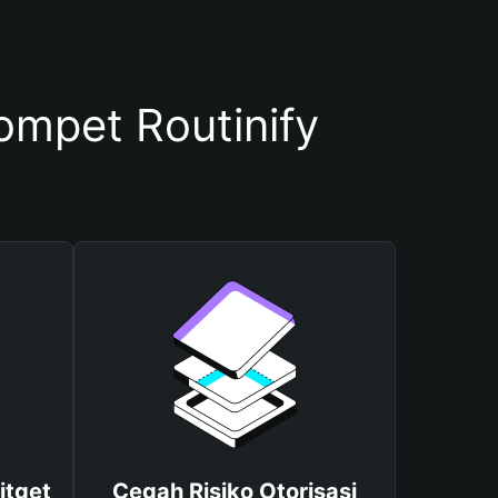
mpet Routinify
itget
Cegah Risiko Otorisasi