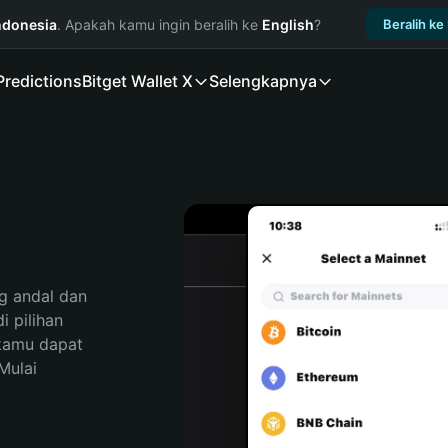
ndonesia
. Apakah kamu ingin beralih ke
English
?
Beralih ke
Predictions
Bitget Wallet X
Selengkapnya
 andal dan 
 pilihan 
kamu dapat 
ulai 