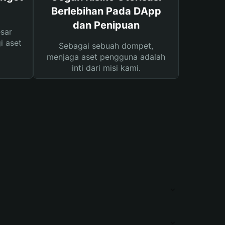
Berlebihan Pada DApp
dan Penipuan
sar
i aset
Sebagai sebuah dompet,
menjaga aset pengguna adalah
inti dari misi kami.