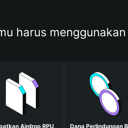
mu harus menggunakan
patkan Airdrop RPU
Dana Perlindungan B