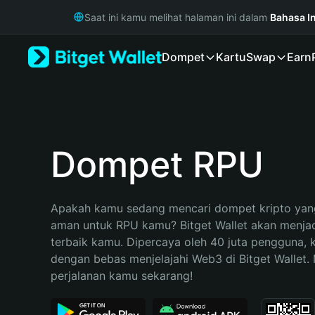
English
Saat ini kamu melihat halaman ini dalam
Bahasa I
日本語
Tiếng Việt
Dompet
Kartu
Swap
Earn
Русский
Español (Latinoamérica)
Türkçe
Italiano
Français
Deutsch
Dompet RPU
简体中文
繁體中文
Português (Portugal)
Apakah kamu sedang mencari dompet kripto yang
Bahasa Indonesia
aman untuk RPU kamu? Bitget Wallet akan menjadi
ภาษาไทย
terbaik kamu. Dipercaya oleh 40 juta pengguna, 
हिन्दी
dengan bebas menjelajahi Web3 di Bitget Wallet. M
বাংলা
perjalanan kamu sekarang!
Español
Português (Brasil)
Español (Argentina)