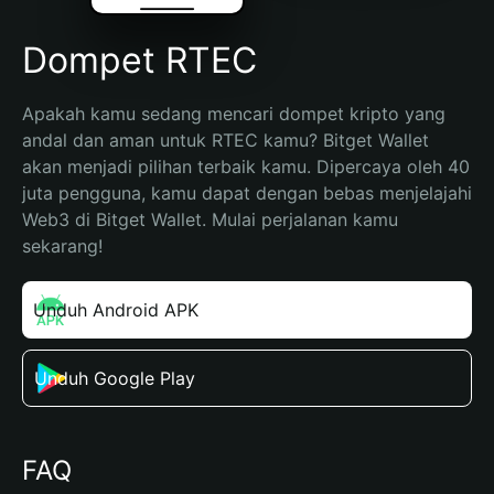
Dompet RTEC
Apakah kamu sedang mencari dompet kripto yang 
andal dan aman untuk RTEC kamu? Bitget Wallet 
akan menjadi pilihan terbaik kamu. Dipercaya oleh 40 
juta pengguna, kamu dapat dengan bebas menjelajahi 
Web3 di Bitget Wallet. Mulai perjalanan kamu 
sekarang!
Unduh Android APK
Unduh Google Play
FAQ