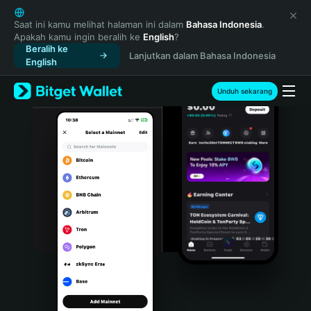
English
日本語
Saat ini kamu melihat halaman ini dalam
Bahasa Indonesia
.
Apakah kamu ingin beralih ke
English
?
Tiếng Việt
Beralih ke
Lanjutkan dalam Bahasa Indonesia
Русский
English
Español (Latinoamérica)
Türkçe
Unduh sekarang
Italiano
Français
Deutsch
简体中文
繁體中文
Português (Portugal)
Bahasa Indonesia
ภาษาไทย
हिन्दी
বাংলা
Español
Português (Brasil)
Español (Argentina)