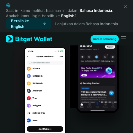
English
日本語
Saat ini kamu melihat halaman ini dalam
Bahasa Indonesia
.
Apakah kamu ingin beralih ke
English
?
Tiếng Việt
Beralih ke
Lanjutkan dalam Bahasa Indonesia
Русский
English
Español (Latinoamérica)
Türkçe
Unduh sekarang
Italiano
Français
Deutsch
简体中文
繁體中文
Português (Portugal)
Bahasa Indonesia
ภาษาไทย
हिन्दी
বাংলা
Español
Português (Brasil)
Español (Argentina)