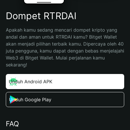
Dompet RTRDAI
Apakah kamu sedang mencari dompet kripto yang 
andal dan aman untuk RTRDAI kamu? Bitget Wallet 
akan menjadi pilihan terbaik kamu. Dipercaya oleh 40 
juta pengguna, kamu dapat dengan bebas menjelajahi 
Web3 di Bitget Wallet. Mulai perjalanan kamu 
sekarang!
Unduh Android APK
Unduh Google Play
FAQ