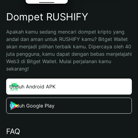
Dompet RUSHIFY
Apakah kamu sedang mencari dompet kripto yang 
andal dan aman untuk RUSHIFY kamu? Bitget Wallet 
akan menjadi pilihan terbaik kamu. Dipercaya oleh 40 
juta pengguna, kamu dapat dengan bebas menjelajahi 
Web3 di Bitget Wallet. Mulai perjalanan kamu 
sekarang!
Unduh Android APK
Unduh Google Play
FAQ