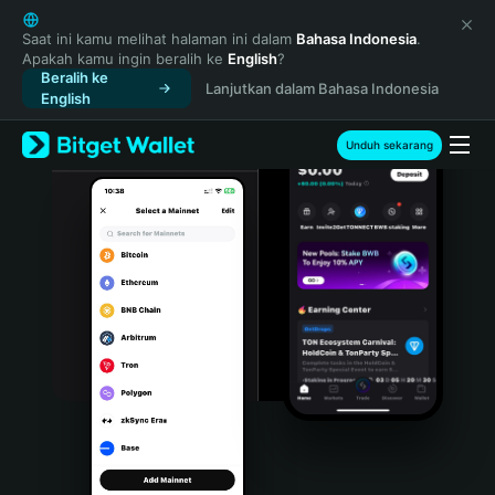
English
日本語
Saat ini kamu melihat halaman ini dalam
Bahasa Indonesia
.
Apakah kamu ingin beralih ke
English
?
Tiếng Việt
Beralih ke
Lanjutkan dalam Bahasa Indonesia
Русский
English
Español (Latinoamérica)
Türkçe
Unduh sekarang
Italiano
Français
Deutsch
简体中文
繁體中文
Português (Portugal)
Bahasa Indonesia
ภาษาไทย
हिन्दी
বাংলা
Español
Português (Brasil)
Español (Argentina)