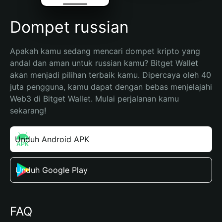
Dompet russian
Apakah kamu sedang mencari dompet kripto yang 
andal dan aman untuk russian kamu? Bitget Wallet 
akan menjadi pilihan terbaik kamu. Dipercaya oleh 40 
juta pengguna, kamu dapat dengan bebas menjelajahi 
Web3 di Bitget Wallet. Mulai perjalanan kamu 
sekarang!
Unduh Android APK
Unduh Google Play
FAQ