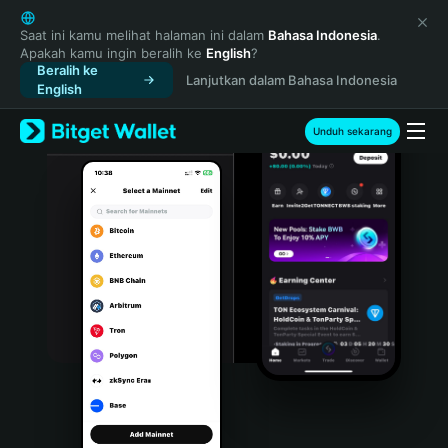
English
日本語
Saat ini kamu melihat halaman ini dalam
Bahasa Indonesia
.
Apakah kamu ingin beralih ke
English
?
Tiếng Việt
Beralih ke
Lanjutkan dalam Bahasa Indonesia
Русский
English
Español (Latinoamérica)
Türkçe
Unduh sekarang
Italiano
Français
Deutsch
简体中文
繁體中文
Português (Portugal)
Bahasa Indonesia
ภาษาไทย
हिन्दी
বাংলা
Español
Português (Brasil)
Español (Argentina)