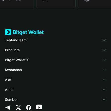
Tentang Kami
Bitget Wallet
Products
Blog
Crypto Card
Bitget Wallet X
Verifikasi keaslian
Stablecoin Earn
Pengembang
Keamanan
Berita kripto
Payfi Crypto
Hubungkan dompet
Dana perlindungan
Alat
Pusat Bantuan
Crypto Swap API
Bitget Wallet Pay
Teknologi keamanan
Beli kripto
Aset
Hubungi Kami
Altcoin Season Index
Listing proyek
Deteksi otorisasi
Arbitrum
Sumber
Sumber merek
Prediction Markets
Deteksi kontrak
Avalanche
Kebijakan Privasi