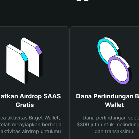
atkan Airdrop SAAS
Dana Perlindungan B
Gratis
Wallet
rea aktivitas Bitget Wallet,
Dana perlindungan sebe
telah menyiapkan berbagai
$300 juta untuk melindung
s aktivitas airdrop untukmu
dan transaksimu.