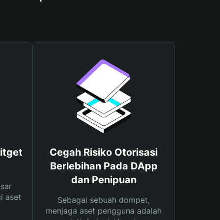
itget
Cegah Risiko Otorisasi
Berlebihan Pada DApp
dan Penipuan
sar
i aset
Sebagai sebuah dompet,
menjaga aset pengguna adalah