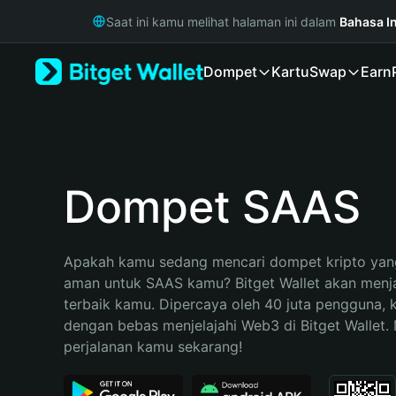
English
Saat ini kamu melihat halaman ini dalam
Bahasa I
日本語
Tiếng Việt
Dompet
Kartu
Swap
Earn
Русский
Español (Latinoamérica)
Türkçe
Italiano
Français
Deutsch
Dompet SAAS
简体中文
繁體中文
Português (Portugal)
Apakah kamu sedang mencari dompet kripto yang
Bahasa Indonesia
aman untuk SAAS kamu? Bitget Wallet akan menjad
ภาษาไทย
terbaik kamu. Dipercaya oleh 40 juta pengguna, 
हिन्दी
dengan bebas menjelajahi Web3 di Bitget Wallet. M
বাংলা
perjalanan kamu sekarang!
Español
Português (Brasil)
Español (Argentina)