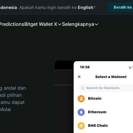
ndonesia
. Apakah kamu ingin beralih ke
English
?
Beralih ke
Predictions
Bitget Wallet X
Selengkapnya
 andal dan 
i pilihan 
kamu dapat 
ulai 