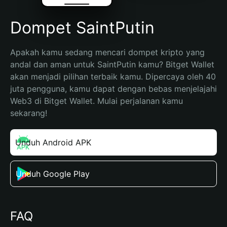
Dompet SaintPutin
Apakah kamu sedang mencari dompet kripto yang 
andal dan aman untuk SaintPutin kamu? Bitget Wallet 
akan menjadi pilihan terbaik kamu. Dipercaya oleh 40 
juta pengguna, kamu dapat dengan bebas menjelajahi 
Web3 di Bitget Wallet. Mulai perjalanan kamu 
sekarang!
Unduh Android APK
Unduh Google Play
FAQ