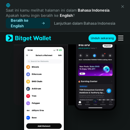
English
日本語
Saat ini kamu melihat halaman ini dalam
Bahasa Indonesia
.
Apakah kamu ingin beralih ke
English
?
Tiếng Việt
Beralih ke
Lanjutkan dalam Bahasa Indonesia
Русский
English
Español (Latinoamérica)
Türkçe
Unduh sekarang
Italiano
Français
Deutsch
简体中文
繁體中文
Português (Portugal)
Bahasa Indonesia
ภาษาไทย
हिन्दी
বাংলা
Español
Português (Brasil)
Español (Argentina)