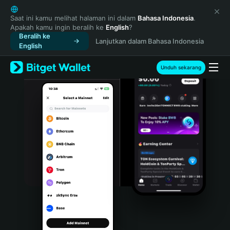
English
日本語
Saat ini kamu melihat halaman ini dalam
Bahasa Indonesia
.
Apakah kamu ingin beralih ke
English
?
Tiếng Việt
Beralih ke
Lanjutkan dalam Bahasa Indonesia
Русский
English
Español (Latinoamérica)
Türkçe
Unduh sekarang
Italiano
Français
Deutsch
简体中文
繁體中文
Português (Portugal)
Bahasa Indonesia
ภาษาไทย
हिन्दी
বাংলা
Español
Português (Brasil)
Español (Argentina)