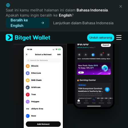
English
日本語
Saat ini kamu melihat halaman ini dalam
Bahasa Indonesia
.
Apakah kamu ingin beralih ke
English
?
Tiếng Việt
Beralih ke
Lanjutkan dalam Bahasa Indonesia
Русский
English
Español (Latinoamérica)
Türkçe
Unduh sekarang
Italiano
Français
Deutsch
简体中文
繁體中文
Português (Portugal)
Bahasa Indonesia
ภาษาไทย
हिन्दी
বাংলা
Español
Português (Brasil)
Español (Argentina)