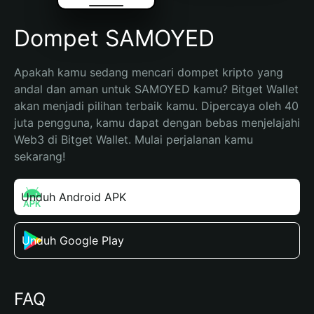
Dompet SAMOYED
Apakah kamu sedang mencari dompet kripto yang 
andal dan aman untuk SAMOYED kamu? Bitget Wallet 
akan menjadi pilihan terbaik kamu. Dipercaya oleh 40 
juta pengguna, kamu dapat dengan bebas menjelajahi 
Web3 di Bitget Wallet. Mulai perjalanan kamu 
sekarang!
Unduh Android APK
Unduh Google Play
FAQ