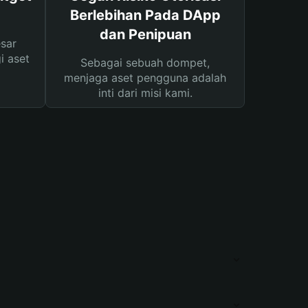
Berlebihan Pada DApp
dan Penipuan
sar
i aset
Sebagai sebuah dompet,
menjaga aset pengguna adalah
inti dari misi kami.