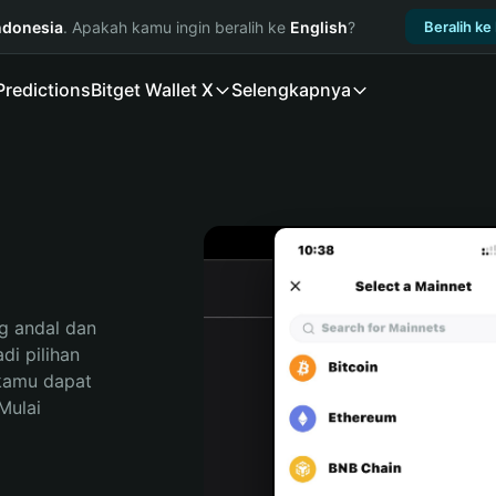
ndonesia
. Apakah kamu ingin beralih ke
English
?
Beralih ke
Predictions
Bitget Wallet X
Selengkapnya
 andal dan 
i pilihan 
kamu dapat 
ulai 