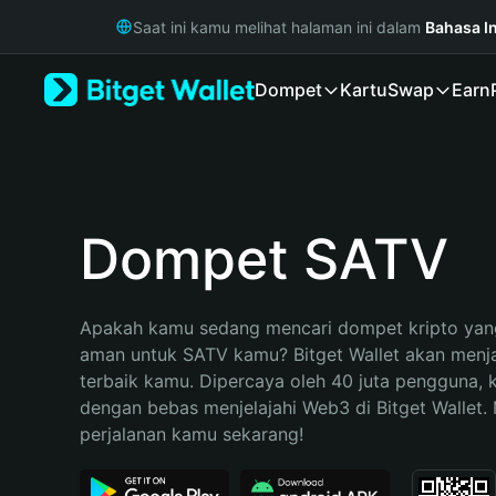
English
Saat ini kamu melihat halaman ini dalam
Bahasa I
日本語
Tiếng Việt
Dompet
Kartu
Swap
Earn
Русский
Español (Latinoamérica)
Türkçe
Italiano
Français
Deutsch
Dompet SATV
简体中文
繁體中文
Português (Portugal)
Apakah kamu sedang mencari dompet kripto yang
Bahasa Indonesia
aman untuk SATV kamu? Bitget Wallet akan menjad
ภาษาไทย
terbaik kamu. Dipercaya oleh 40 juta pengguna, 
हिन्दी
dengan bebas menjelajahi Web3 di Bitget Wallet. M
বাংলা
perjalanan kamu sekarang!
Español
Português (Brasil)
Español (Argentina)