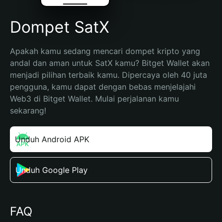
Dompet SatX
Apakah kamu sedang mencari dompet kripto yang 
andal dan aman untuk SatX kamu? Bitget Wallet akan 
menjadi pilihan terbaik kamu. Dipercaya oleh 40 juta 
pengguna, kamu dapat dengan bebas menjelajahi 
Web3 di Bitget Wallet. Mulai perjalanan kamu 
sekarang!
Unduh Android APK
Unduh Google Play
FAQ