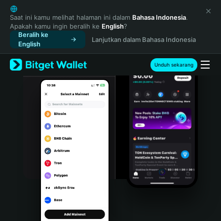
English
日本語
Saat ini kamu melihat halaman ini dalam
Bahasa Indonesia
.
Apakah kamu ingin beralih ke
English
?
Tiếng Việt
Beralih ke
Lanjutkan dalam Bahasa Indonesia
Русский
English
Español (Latinoamérica)
Türkçe
Unduh sekarang
Italiano
Français
Deutsch
简体中文
繁體中文
Português (Portugal)
Bahasa Indonesia
ภาษาไทย
हिन्दी
বাংলা
Español
Português (Brasil)
Español (Argentina)