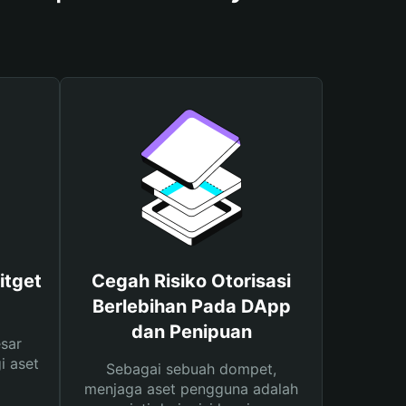
itget
Cegah Risiko Otorisasi
Berlebihan Pada DApp
dan Penipuan
sar
i aset
Sebagai sebuah dompet,
menjaga aset pengguna adalah