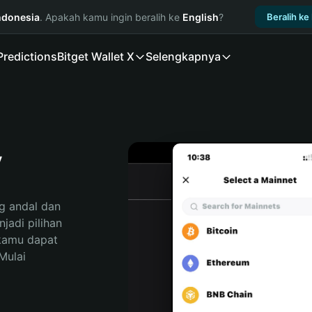
ndonesia
. Apakah kamu ingin beralih ke
English
?
Beralih ke
Predictions
Bitget Wallet X
Selengkapnya
y
 andal dan 
adi pilihan 
kamu dapat 
ulai 