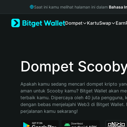
English
Saat ini kamu melihat halaman ini dalam
Bahasa I
日本語
Tiếng Việt
Dompet
Kartu
Swap
Earn
Русский
Español (Latinoamérica)
Türkçe
Italiano
Français
Deutsch
Dompet Scoob
简体中文
繁體中文
Português (Portugal)
Apakah kamu sedang mencari dompet kripto yang
Bahasa Indonesia
aman untuk Scooby kamu? Bitget Wallet akan menj
ภาษาไทย
terbaik kamu. Dipercaya oleh 40 juta pengguna, 
हिन्दी
dengan bebas menjelajahi Web3 di Bitget Wallet. M
বাংলা
perjalanan kamu sekarang!
Español
Português (Brasil)
Español (Argentina)