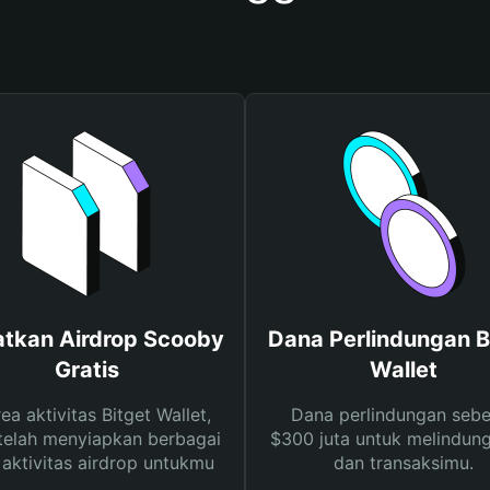
tkan Airdrop Scooby
Dana Perlindungan B
Gratis
Wallet
rea aktivitas Bitget Wallet,
Dana perlindungan sebe
telah menyiapkan berbagai
$300 juta untuk melindung
s aktivitas airdrop untukmu
dan transaksimu.