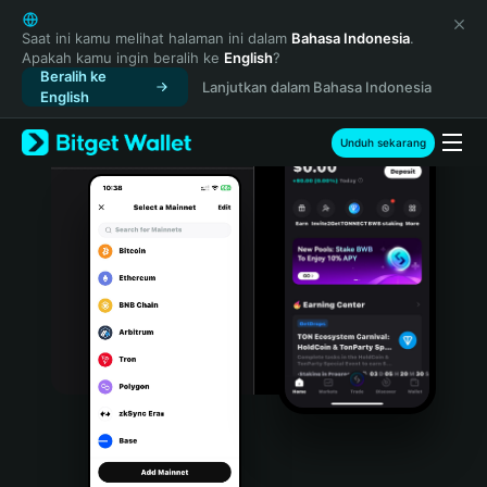
English
日本語
Saat ini kamu melihat halaman ini dalam
Bahasa Indonesia
.
Apakah kamu ingin beralih ke
English
?
Tiếng Việt
Beralih ke
Lanjutkan dalam Bahasa Indonesia
Русский
English
Español (Latinoamérica)
Türkçe
Unduh sekarang
Italiano
Français
Deutsch
简体中文
繁體中文
Português (Portugal)
Bahasa Indonesia
ภาษาไทย
हिन्दी
বাংলা
Español
Português (Brasil)
Español (Argentina)