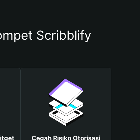
pet Scribblify
itget
Cegah Risiko Otorisasi