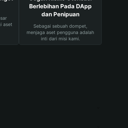
Berlebihan Pada DApp
dan Penipuan
sar
i aset
Sebagai sebuah dompet,
menjaga aset pengguna adalah
inti dari misi kami.