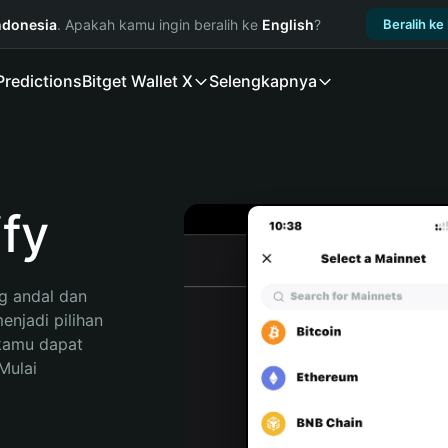
ndonesia
. Apakah kamu ingin beralih ke
English
?
Beralih ke
Predictions
Bitget Wallet X
Selengkapnya
fy
 andal dan 
njadi pilihan 
kamu dapat 
ulai 