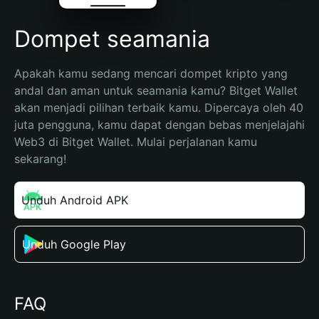
Dompet seamania
Apakah kamu sedang mencari dompet kripto yang 
andal dan aman untuk seamania kamu? Bitget Wallet 
akan menjadi pilihan terbaik kamu. Dipercaya oleh 40 
juta pengguna, kamu dapat dengan bebas menjelajahi 
Web3 di Bitget Wallet. Mulai perjalanan kamu 
sekarang!
Unduh Android APK
Unduh Google Play
FAQ