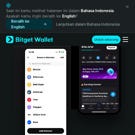
English
日本語
Saat ini kamu melihat halaman ini dalam
Bahasa Indonesia
.
Apakah kamu ingin beralih ke
English
?
Tiếng Việt
Beralih ke
Lanjutkan dalam Bahasa Indonesia
Русский
English
Español (Latinoamérica)
Türkçe
Unduh sekarang
Italiano
Français
Deutsch
简体中文
繁體中文
Português (Portugal)
Bahasa Indonesia
ภาษาไทย
हिन्दी
বাংলা
Español
Português (Brasil)
Español (Argentina)