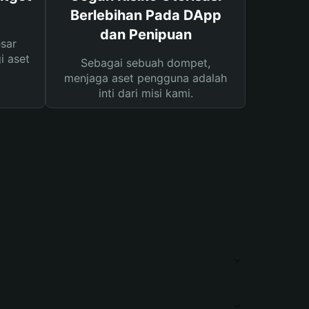
Berlebihan Pada DApp
dan Penipuan
sar
i aset
Sebagai sebuah dompet,
menjaga aset pengguna adalah
inti dari misi kami.