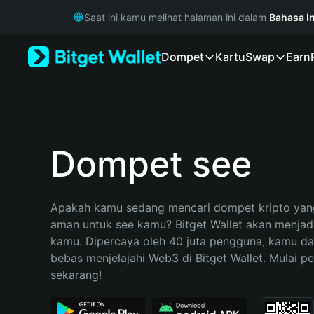
English
Saat ini kamu melihat halaman ini dalam
Bahasa I
日本語
Tiếng Việt
Dompet
Kartu
Swap
Earn
Русский
Español (Latinoamérica)
Türkçe
Italiano
Français
Deutsch
Dompet see
简体中文
繁體中文
Português (Portugal)
Apakah kamu sedang mencari dompet kripto yang
Bahasa Indonesia
aman untuk see kamu? Bitget Wallet akan menjadi p
ภาษาไทย
kamu. Dipercaya oleh 40 juta pengguna, kamu da
हिन्दी
bebas menjelajahi Web3 di Bitget Wallet. Mulai pe
বাংলা
sekarang!
Español
Português (Brasil)
Español (Argentina)