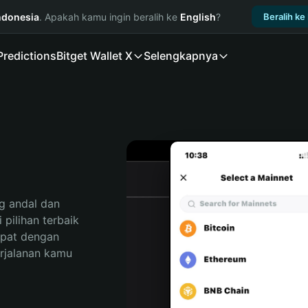
ndonesia
. Apakah kamu ingin beralih ke
English
?
Beralih ke
Predictions
Bitget Wallet X
Selengkapnya
 andal dan 
ilihan terbaik 
pat dengan 
rjalanan kamu 