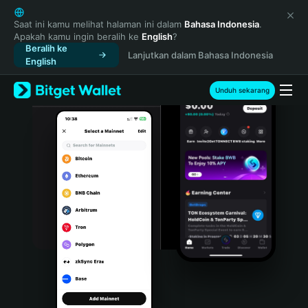
English
日本語
Saat ini kamu melihat halaman ini dalam
Bahasa Indonesia
.
Apakah kamu ingin beralih ke
English
?
Tiếng Việt
Beralih ke
Lanjutkan dalam Bahasa Indonesia
Русский
English
Español (Latinoamérica)
Türkçe
Unduh sekarang
Italiano
Français
Deutsch
简体中文
繁體中文
Português (Portugal)
Bahasa Indonesia
ภาษาไทย
हिन्दी
বাংলা
Español
Português (Brasil)
Español (Argentina)