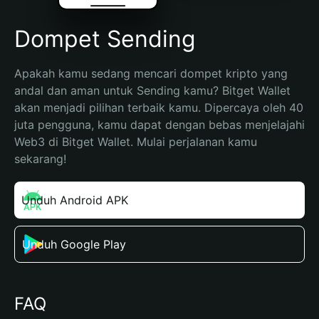
Dompet Sending
Apakah kamu sedang mencari dompet kripto yang 
andal dan aman untuk Sending kamu? Bitget Wallet 
akan menjadi pilihan terbaik kamu. Dipercaya oleh 40 
juta pengguna, kamu dapat dengan bebas menjelajahi 
Web3 di Bitget Wallet. Mulai perjalanan kamu 
sekarang!
Unduh Android APK
Unduh Google Play
FAQ