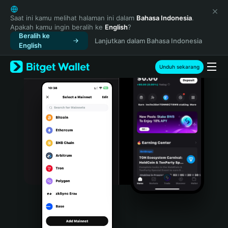
English
日本語
Saat ini kamu melihat halaman ini dalam
Bahasa Indonesia
.
Apakah kamu ingin beralih ke
English
?
Tiếng Việt
Beralih ke
Lanjutkan dalam Bahasa Indonesia
Русский
English
Español (Latinoamérica)
Türkçe
Unduh sekarang
Italiano
Français
Deutsch
简体中文
繁體中文
Português (Portugal)
Bahasa Indonesia
ภาษาไทย
हिन्दी
বাংলা
Español
Português (Brasil)
Español (Argentina)