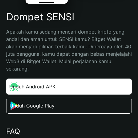
Dompet SENSI
Apakah kamu sedang mencari dompet kripto yang 
andal dan aman untuk SENSI kamu? Bitget Wallet 
akan menjadi pilihan terbaik kamu. Dipercaya oleh 40 
juta pengguna, kamu dapat dengan bebas menjelajahi 
Web3 di Bitget Wallet. Mulai perjalanan kamu 
sekarang!
Unduh Android APK
Unduh Google Play
FAQ