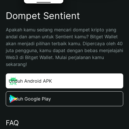
Dompet Sentient
Apakah kamu sedang mencari dompet kripto yang 
andal dan aman untuk Sentient kamu? Bitget Wallet 
akan menjadi pilihan terbaik kamu. Dipercaya oleh 40 
juta pengguna, kamu dapat dengan bebas menjelajahi 
Web3 di Bitget Wallet. Mulai perjalanan kamu 
sekarang!
Unduh Android APK
Unduh Google Play
FAQ