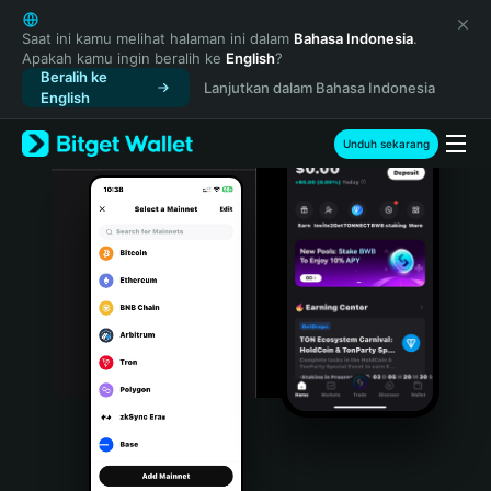
English
日本語
Saat ini kamu melihat halaman ini dalam
Bahasa Indonesia
.
Apakah kamu ingin beralih ke
English
?
Tiếng Việt
Beralih ke
Lanjutkan dalam Bahasa Indonesia
Русский
English
Español (Latinoamérica)
Türkçe
Unduh sekarang
Italiano
Français
Deutsch
简体中文
繁體中文
Português (Portugal)
Bahasa Indonesia
ภาษาไทย
हिन्दी
বাংলা
Español
Português (Brasil)
Español (Argentina)