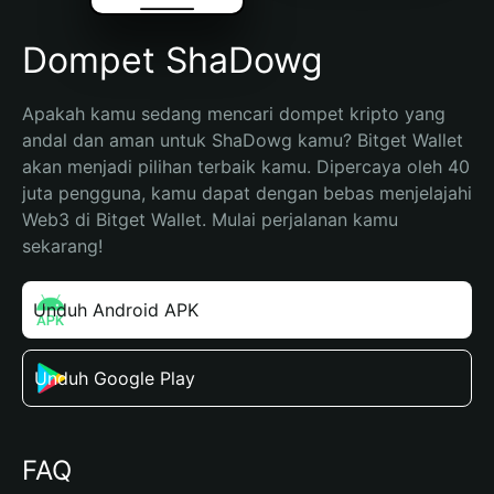
Dompet ShaDowg
Apakah kamu sedang mencari dompet kripto yang 
andal dan aman untuk ShaDowg kamu? Bitget Wallet 
akan menjadi pilihan terbaik kamu. Dipercaya oleh 40 
juta pengguna, kamu dapat dengan bebas menjelajahi 
Web3 di Bitget Wallet. Mulai perjalanan kamu 
sekarang!
Unduh Android APK
Unduh Google Play
FAQ