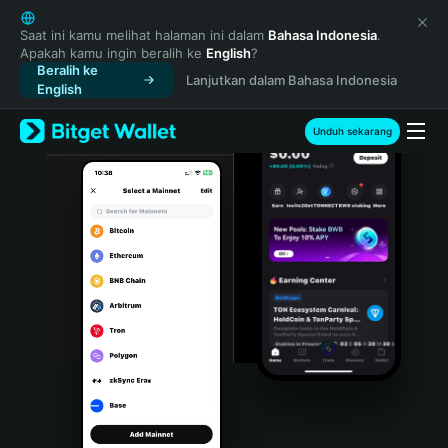
English
日本語
Saat ini kamu melihat halaman ini dalam
Bahasa Indonesia
.
Apakah kamu ingin beralih ke
English
?
Tiếng Việt
Beralih ke
Lanjutkan dalam Bahasa Indonesia
Русский
English
Español (Latinoamérica)
Türkçe
Unduh sekarang
Italiano
Français
Deutsch
简体中文
繁體中文
Português (Portugal)
Bahasa Indonesia
ภาษาไทย
हिन्दी
বাংলা
Español
Português (Brasil)
Español (Argentina)