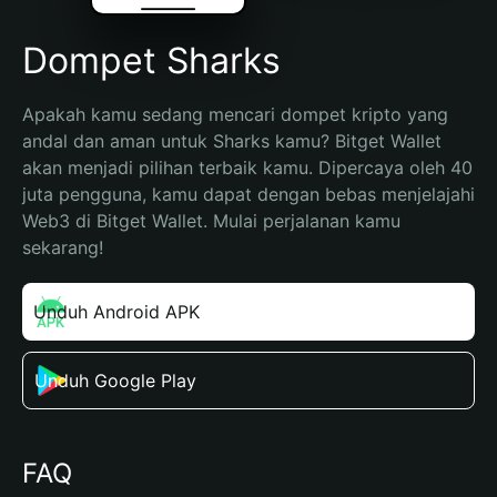
Dompet Sharks
Apakah kamu sedang mencari dompet kripto yang 
andal dan aman untuk Sharks kamu? Bitget Wallet 
akan menjadi pilihan terbaik kamu. Dipercaya oleh 40 
juta pengguna, kamu dapat dengan bebas menjelajahi 
Web3 di Bitget Wallet. Mulai perjalanan kamu 
sekarang!
Unduh Android APK
Unduh Google Play
FAQ