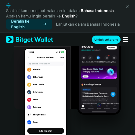
English
日本語
Saat ini kamu melihat halaman ini dalam
Bahasa Indonesia
.
Apakah kamu ingin beralih ke
English
?
Tiếng Việt
Beralih ke
Lanjutkan dalam Bahasa Indonesia
Русский
English
Español (Latinoamérica)
Türkçe
Unduh sekarang
Italiano
Français
Deutsch
简体中文
繁體中文
Português (Portugal)
Bahasa Indonesia
ภาษาไทย
हिन्दी
বাংলা
Español
Português (Brasil)
Español (Argentina)