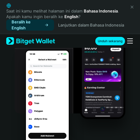
English
日本語
Saat ini kamu melihat halaman ini dalam
Bahasa Indonesia
.
Apakah kamu ingin beralih ke
English
?
Tiếng Việt
Beralih ke
Lanjutkan dalam Bahasa Indonesia
Русский
English
Español (Latinoamérica)
Türkçe
Unduh sekarang
Italiano
Français
Deutsch
简体中文
繁體中文
Português (Portugal)
Bahasa Indonesia
ภาษาไทย
हिन्दी
বাংলা
Español
Português (Brasil)
Español (Argentina)