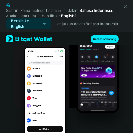
English
日本語
Saat ini kamu melihat halaman ini dalam
Bahasa Indonesia
.
Apakah kamu ingin beralih ke
English
?
Tiếng Việt
Beralih ke
Lanjutkan dalam Bahasa Indonesia
Русский
English
Español (Latinoamérica)
Türkçe
Unduh sekarang
Italiano
Français
Deutsch
简体中文
繁體中文
Português (Portugal)
Bahasa Indonesia
ภาษาไทย
हिन्दी
বাংলা
Español
Português (Brasil)
Español (Argentina)