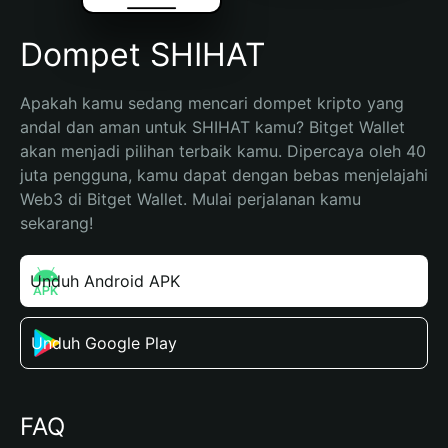
Dompet SHIHAT
Apakah kamu sedang mencari dompet kripto yang 
andal dan aman untuk SHIHAT kamu? Bitget Wallet 
akan menjadi pilihan terbaik kamu. Dipercaya oleh 40 
juta pengguna, kamu dapat dengan bebas menjelajahi 
Web3 di Bitget Wallet. Mulai perjalanan kamu 
sekarang!
Unduh Android APK
Unduh Google Play
FAQ