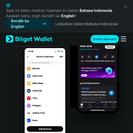
English
日本語
Saat ini kamu melihat halaman ini dalam
Bahasa Indonesia
.
Apakah kamu ingin beralih ke
English
?
Tiếng Việt
Beralih ke
Lanjutkan dalam Bahasa Indonesia
Русский
English
Español (Latinoamérica)
Türkçe
Unduh sekarang
Italiano
Français
Deutsch
简体中文
繁體中文
Português (Portugal)
Bahasa Indonesia
ภาษาไทย
हिन्दी
বাংলা
Español
Português (Brasil)
Español (Argentina)