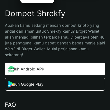
Dompet Shrekfy
Apakah kamu sedang mencari dompet kripto yang 
andal dan aman untuk Shrekfy kamu? Bitget Wallet 
akan menjadi pilihan terbaik kamu. Dipercaya oleh 40 
juta pengguna, kamu dapat dengan bebas menjelajahi 
Web3 di Bitget Wallet. Mulai perjalanan kamu 
sekarang!
Unduh Android APK
Unduh Google Play
FAQ