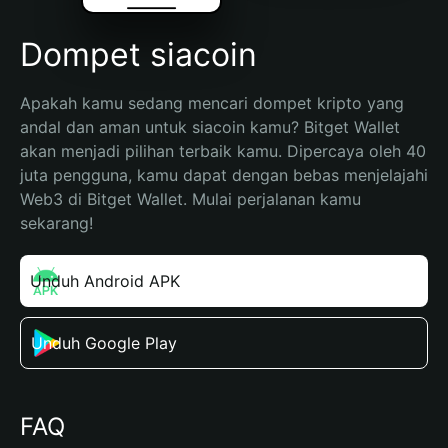
Dompet siacoin
Apakah kamu sedang mencari dompet kripto yang 
andal dan aman untuk siacoin kamu? Bitget Wallet 
akan menjadi pilihan terbaik kamu. Dipercaya oleh 40 
juta pengguna, kamu dapat dengan bebas menjelajahi 
Web3 di Bitget Wallet. Mulai perjalanan kamu 
sekarang!
Unduh Android APK
Unduh Google Play
FAQ