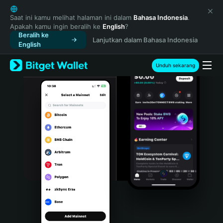
English
日本語
Saat ini kamu melihat halaman ini dalam
Bahasa Indonesia
.
Apakah kamu ingin beralih ke
English
?
Tiếng Việt
Beralih ke
Lanjutkan dalam Bahasa Indonesia
Русский
English
Español (Latinoamérica)
Türkçe
Unduh sekarang
Italiano
Français
Deutsch
简体中文
繁體中文
Português (Portugal)
Bahasa Indonesia
ภาษาไทย
हिन्दी
বাংলা
Español
Português (Brasil)
Español (Argentina)