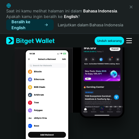
English
日本語
Saat ini kamu melihat halaman ini dalam
Bahasa Indonesia
.
Apakah kamu ingin beralih ke
English
?
Tiếng Việt
Beralih ke
Lanjutkan dalam Bahasa Indonesia
Русский
English
Español (Latinoamérica)
Türkçe
Unduh sekarang
Italiano
Français
Deutsch
简体中文
繁體中文
Português (Portugal)
Bahasa Indonesia
ภาษาไทย
हिन्दी
বাংলা
Español
Português (Brasil)
Español (Argentina)