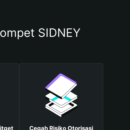
Dompet SIDNEY
itget
Cegah Risiko Otorisasi