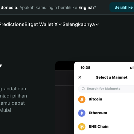
ndonesia
. Apakah kamu ingin beralih ke
English
?
Beralih ke
Predictions
Bitget Wallet X
Selengkapnya
Y
 andal dan 
adi pilihan 
kamu dapat 
ulai 