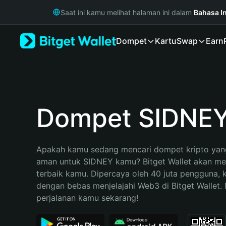
English
Saat ini kamu melihat halaman ini dalam
Bahasa I
日本語
Tiếng Việt
Dompet
Kartu
Swap
Earn
Русский
Español (Latinoamérica)
Türkçe
Italiano
Français
Deutsch
Dompet SIDNE
简体中文
繁體中文
Português (Portugal)
Apakah kamu sedang mencari dompet kripto yang
Bahasa Indonesia
aman untuk SIDNEY kamu? Bitget Wallet akan menj
ภาษาไทย
terbaik kamu. Dipercaya oleh 40 juta pengguna, 
हिन्दी
dengan bebas menjelajahi Web3 di Bitget Wallet. M
বাংলা
perjalanan kamu sekarang!
Español
Português (Brasil)
Español (Argentina)