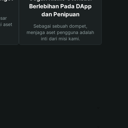
Berlebihan Pada DApp
dan Penipuan
sar
i aset
Sebagai sebuah dompet,
menjaga aset pengguna adalah
inti dari misi kami.