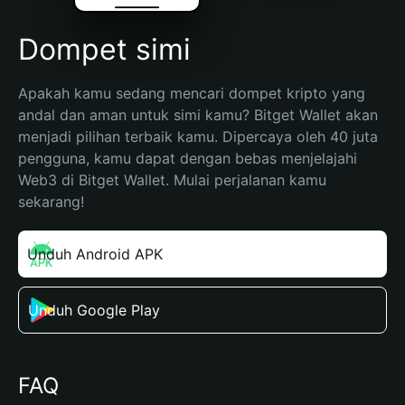
Dompet simi
Apakah kamu sedang mencari dompet kripto yang 
andal dan aman untuk simi kamu? Bitget Wallet akan 
menjadi pilihan terbaik kamu. Dipercaya oleh 40 juta 
pengguna, kamu dapat dengan bebas menjelajahi 
Web3 di Bitget Wallet. Mulai perjalanan kamu 
sekarang!
Unduh Android APK
Unduh Google Play
FAQ