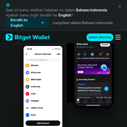
English
日本語
Saat ini kamu melihat halaman ini dalam
Bahasa Indonesia
.
Apakah kamu ingin beralih ke
English
?
Tiếng Việt
Beralih ke
Lanjutkan dalam Bahasa Indonesia
Русский
English
Español (Latinoamérica)
Türkçe
Unduh sekarang
Italiano
Français
Deutsch
简体中文
繁體中文
Português (Portugal)
Bahasa Indonesia
ภาษาไทย
हिन्दी
বাংলা
Español
Português (Brasil)
Español (Argentina)