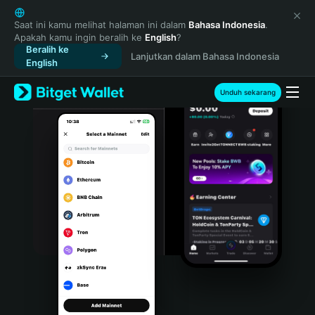
English
日本語
Saat ini kamu melihat halaman ini dalam
Bahasa Indonesia
.
Apakah kamu ingin beralih ke
English
?
Tiếng Việt
Beralih ke
Lanjutkan dalam Bahasa Indonesia
Русский
English
Español (Latinoamérica)
Türkçe
Unduh sekarang
Italiano
Français
Deutsch
简体中文
繁體中文
Português (Portugal)
Bahasa Indonesia
ภาษาไทย
हिन्दी
বাংলা
Español
Português (Brasil)
Español (Argentina)