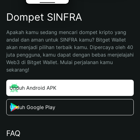
Dompet SINFRA
Apakah kamu sedang mencari dompet kripto yang 
andal dan aman untuk SINFRA kamu? Bitget Wallet 
akan menjadi pilihan terbaik kamu. Dipercaya oleh 40 
juta pengguna, kamu dapat dengan bebas menjelajahi 
Web3 di Bitget Wallet. Mulai perjalanan kamu 
sekarang!
Unduh Android APK
Unduh Google Play
FAQ