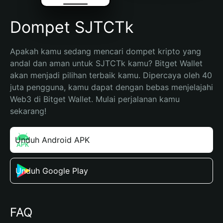
Dompet SJTCTk
Apakah kamu sedang mencari dompet kripto yang 
andal dan aman untuk SJTCTk kamu? Bitget Wallet 
akan menjadi pilihan terbaik kamu. Dipercaya oleh 40 
juta pengguna, kamu dapat dengan bebas menjelajahi 
Web3 di Bitget Wallet. Mulai perjalanan kamu 
sekarang!
Unduh Android APK
Unduh Google Play
FAQ