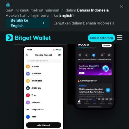
English
日本語
Saat ini kamu melihat halaman ini dalam
Bahasa Indonesia
.
Apakah kamu ingin beralih ke
English
?
Tiếng Việt
Beralih ke
Lanjutkan dalam Bahasa Indonesia
Русский
English
Español (Latinoamérica)
Türkçe
Unduh sekarang
Italiano
Français
Deutsch
简体中文
繁體中文
Português (Portugal)
Bahasa Indonesia
ภาษาไทย
हिन्दी
বাংলা
Español
Português (Brasil)
Español (Argentina)