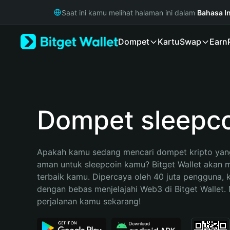
English
Saat ini kamu melihat halaman ini dalam
Bahasa I
日本語
Tiếng Việt
Dompet
Kartu
Swap
Earn
Русский
Español (Latinoamérica)
Türkçe
Italiano
Français
Deutsch
Dompet sleepc
简体中文
繁體中文
Português (Portugal)
Apakah kamu sedang mencari dompet kripto yang
Bahasa Indonesia
aman untuk sleepcoin kamu? Bitget Wallet akan me
ภาษาไทย
terbaik kamu. Dipercaya oleh 40 juta pengguna, 
हिन्दी
dengan bebas menjelajahi Web3 di Bitget Wallet. M
বাংলা
perjalanan kamu sekarang!
Español
Português (Brasil)
Español (Argentina)