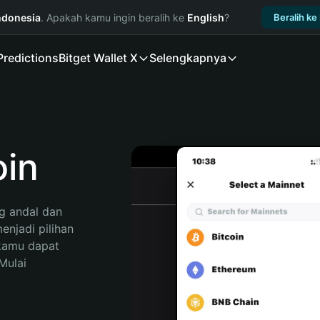
ndonesia
. Apakah kamu ingin beralih ke
English
?
Beralih ke
Predictions
Bitget Wallet X
Selengkapnya
oin
 andal dan 
njadi pilihan 
kamu dapat 
ulai 