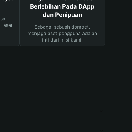
Berlebihan Pada DApp
dan Penipuan
sar
i aset
Sebagai sebuah dompet,
menjaga aset pengguna adalah
inti dari misi kami.