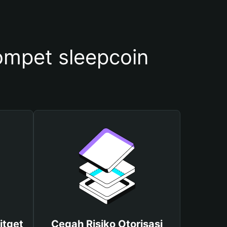
mpet sleepcoin
itget
Cegah Risiko Otorisasi