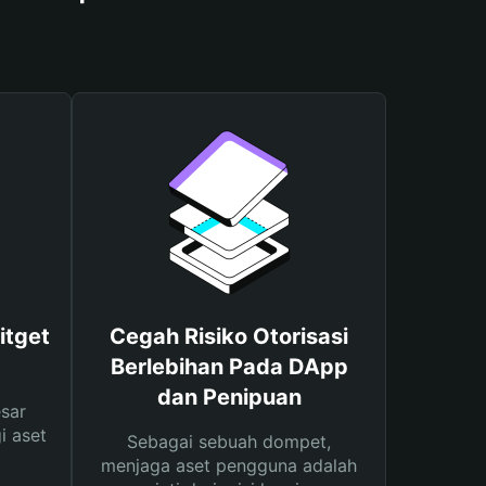
itget
Cegah Risiko Otorisasi
Berlebihan Pada DApp
dan Penipuan
sar
i aset
Sebagai sebuah dompet,
menjaga aset pengguna adalah