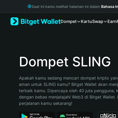
English
Saat ini kamu melihat halaman ini dalam
Bahasa I
日本語
Tiếng Việt
Dompet
Kartu
Swap
Earn
Русский
Español (Latinoamérica)
Türkçe
Italiano
Français
Deutsch
Dompet SLING
简体中文
繁體中文
Português (Portugal)
Apakah kamu sedang mencari dompet kripto yang
Bahasa Indonesia
aman untuk SLING kamu? Bitget Wallet akan menjad
ภาษาไทย
terbaik kamu. Dipercaya oleh 40 juta pengguna, 
हिन्दी
dengan bebas menjelajahi Web3 di Bitget Wallet. M
বাংলা
perjalanan kamu sekarang!
Español
Português (Brasil)
Español (Argentina)