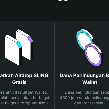
atkan Airdrop SLING
Dana Perlindungan B
Gratis
Wallet
rea aktivitas Bitget Wallet,
Dana perlindungan sebe
telah menyiapkan berbagai
$300 juta untuk melindung
s aktivitas airdrop untukmu
dan transaksimu.