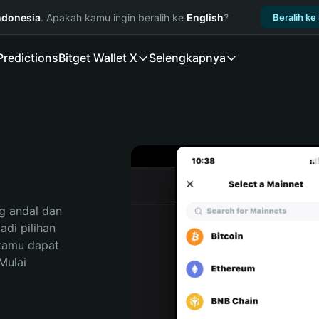
ndonesia
. Apakah kamu ingin beralih ke
English
?
Beralih ke
Predictions
Bitget Wallet X
Selengkapnya
 andal dan 
i pilihan 
kamu dapat 
ulai 