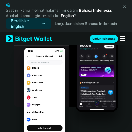
English
日本語
Saat ini kamu melihat halaman ini dalam
Bahasa Indonesia
.
Apakah kamu ingin beralih ke
English
?
Tiếng Việt
Beralih ke
Lanjutkan dalam Bahasa Indonesia
Русский
English
Español (Latinoamérica)
Türkçe
Unduh sekarang
Italiano
Français
Deutsch
简体中文
繁體中文
Português (Portugal)
Bahasa Indonesia
ภาษาไทย
हिन्दी
বাংলা
Español
Português (Brasil)
Español (Argentina)