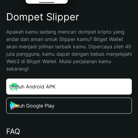
Dompet Slipper
Apakah kamu sedang mencari dompet kripto yang 
andal dan aman untuk Slipper kamu? Bitget Wallet 
akan menjadi pilihan terbaik kamu. Dipercaya oleh 40 
juta pengguna, kamu dapat dengan bebas menjelajahi 
Web3 di Bitget Wallet. Mulai perjalanan kamu 
sekarang!
Unduh Android APK
Unduh Google Play
FAQ